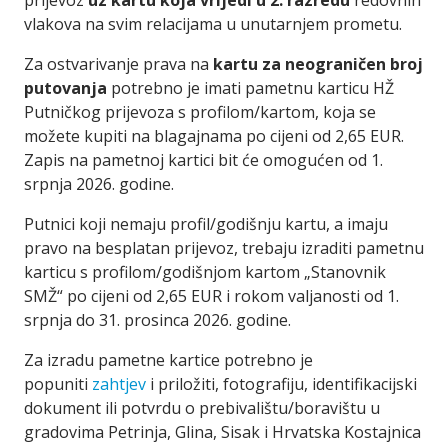
prijevoz
uz kartu koja vrijedi u 2. razredu
redovnih
vlakova na svim relacijama u unutarnjem prometu.
Za ostvarivanje prava na
kartu za neograničen broj
putovanja
potrebno je imati pametnu karticu HŽ
Putničkog prijevoza s profilom/kartom, koja se
možete kupiti na blagajnama po cijeni od 2,65 EUR.
Zapis na pametnoj kartici bit će omogućen od 1.
srpnja 2026. godine.
Putnici koji nemaju profil/godišnju kartu, a imaju
pravo na besplatan prijevoz, trebaju izraditi pametnu
karticu s profilom/godišnjom kartom „Stanovnik
SMŽ“ po cijeni od 2,65 EUR i rokom valjanosti od 1.
srpnja do 31. prosinca 2026. godine.
Za izradu pametne kartice potrebno je
popuniti
zahtjev
i priložiti, fotografiju, identifikacijski
dokument ili potvrdu o prebivalištu/boravištu u
gradovima Petrinja, Glina, Sisak i Hrvatska Kostajnica