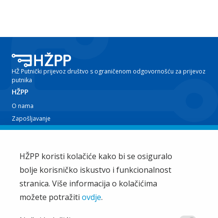
HŽ Putnički prijevoz društvo s ograničenom odgovornošću za prijevoz
putnika
HŽPP
O nama
Zapošljavanje
Planovi i izvještaji
Javna nabava
Iz tvrtke
HŽPP koristi kolačiće kako bi se osiguralo
bolje korisničko iskustvo i funkcionalnost
EU projekti
Train'n'Green
stranica. Više informacija o kolačićima
Vijesti
možete potražiti
ovdje
.
Zakup i ostale usluge