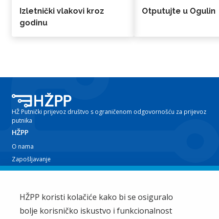
Izletnički vlakovi kroz
Otputujte u Ogulin
godinu
HŽ Putnički prijevoz društvo s ograničenom odgovornošću za prijevoz
putnika
HŽPP
O nama
Zapošljavanje
Planovi i izvještaji
Javna nabava
Iz tvrtke
HŽPP koristi kolačiće kako bi se osiguralo
bolje korisničko iskustvo i funkcionalnost
EU projekti