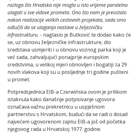
razloga što Hrvatska nije mogla u isto vrijeme paralelno
ulagati u sve vidove prometa. Ono što nam je preostalo
nakon realizacije velikih cestovnih projekata, sada smo
odlučili da se ulaganja nastave u željezničku
infrastrukturu.
- naglasio je Butković te dodao kako će
se, uz obnovu željezničke infrastrukture, dio
sredstava usmjeriti i u obnovu voznog parka koji je
već sada, zahvaljujući ponajprije europskim
sredstvima, u velikoj mjeri obnovljen i bogatiji za 29
novih vlakova koji su u posljednje tri godine pušteni
u promet.
Potpredsjednica EIB-a
Czerwińska ovom je prilikom
istaknula kako današnje potpisivanje ugovora
označava važnu prekretnicu u uspješnom
partnerstvu s Hrvatskom, budući da se radi o dosad
najvećem ugovorenom zajmu EIB-a još od početka
njegovog rada u Hrvatskoj 1977. godine.