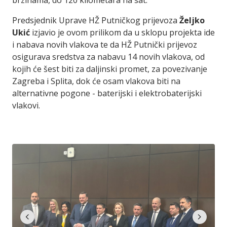
brzinama, do 120 kilometara na sat.
Predsjednik Uprave HŽ Putničkog prijevoza
Željko
Ukić
izjavio je ovom prilikom da u sklopu projekta ide
i nabava novih vlakova te da HŽ Putnički prijevoz
osigurava sredstva za nabavu 14 novih vlakova, od
kojih će šest biti za daljinski promet, za povezivanje
Zagreba i Splita, dok će osam vlakova biti na
alternativne pogone - baterijski i elektrobaterijski
vlakovi.
chevron_left
chevron_right