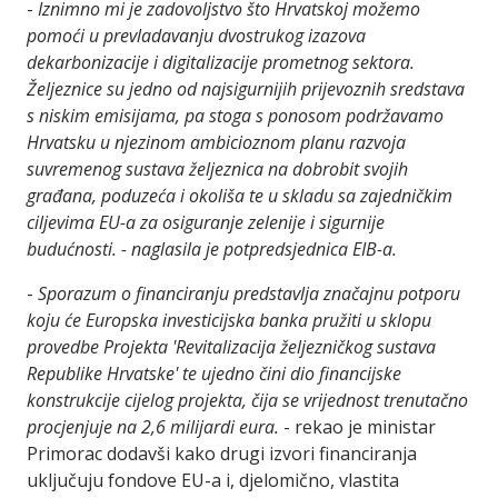
-
Iznimno mi je zadovoljstvo što Hrvatskoj možemo
pomoći u prevladavanju dvostrukog izazova
dekarbonizacije i digitalizacije prometnog sektora.
Željeznice su jedno od najsigurnijih prijevoznih sredstava
s niskim emisijama, pa stoga s ponosom podržavamo
Hrvatsku u njezinom ambicioznom planu razvoja
suvremenog sustava željeznica na dobrobit svojih
građana, poduzeća i okoliša te u skladu sa zajedničkim
ciljevima EU-a za osiguranje zelenije i sigurnije
budućnosti. - naglasila je potpredsjednica EIB-a.
-
Sporazum o financiranju predstavlja značajnu potporu
koju će Europska investicijska banka pružiti u sklopu
provedbe Projekta 'Revitalizacija željezničkog sustava
Republike Hrvatske' te ujedno čini dio financijske
konstrukcije cijelog projekta, čija se vrijednost trenutačno
procjenjuje na 2,6 milijardi eura.
- rekao je ministar
Primorac dodavši kako drugi izvori financiranja
uključuju fondove EU-a i, djelomično, vlastita