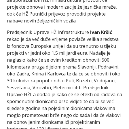
sa sporazumom HŽ Infrastruktura provodit će
projekte obnove i modernizacije željezničke mreže,
dok će HŽ Putnički prijevoz provoditi projekte
nabave novih željezničkih vozila.
Predsjednik Uprave HŽ Infrastrukture
Ivan Kršić
rekao je da već duže vrijeme povlače velika sredstva
iz fondova Europske unije i da su trenutno u tijeku
projekti vrijedni oko 1,5 milijardi eura. Nadalje je
naglasio kako će se ovim kreditom obnoviti 500
kilometara pruga dijelom prema Slavoniji, Podravini,
oko Zadra, Knina i Karlovca te da će se obnoviti i oko
30 kolodvora poput onih u Puli, Buzetu, Vodnjanu,
Sesvetama, Virovitici, Pleternici itd. Predsjednik
Uprave HŽI-a dodao je kako će se efekti od radova na
spomenutim dionicama brzo vidjeti te da bi se već
sljedeće godine na pojedinim dionicama vlakovima
moglo prometovati brže nego do sada i da će vlakovi
na obnovljenim dionicama ići projektiranim