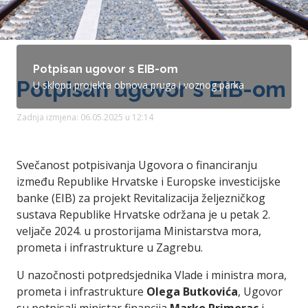
Potpisan ugovor s EIB-om
Potpisan ugovor s EIB-om
U sklopu projekta obnova pruga i voznog parka
Zadnja izmjena: 06.05.2025 u 12:14
Svečanost potpisivanja Ugovora o financiranju
između Republike Hrvatske i Europske investicijske
banke (EIB) za projekt Revitalizacija željezničkog
sustava Republike Hrvatske održana je u petak 2.
veljače 2024. u prostorijama Ministarstva mora,
prometa i infrastrukture u Zagrebu.
U nazočnosti potpredsjednika Vlade i ministra mora,
prometa i infrastrukture
Olega Butkovića
, Ugovor