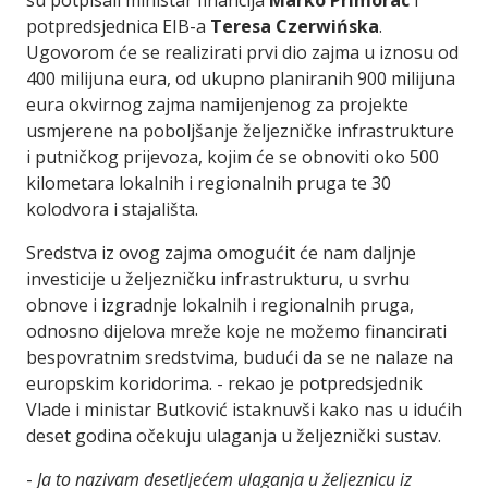
su potpisali ministar financija
Marko Primorac
i
potpredsjednica EIB-a
Teresa Czerwińska
.
Ugovorom će se realizirati prvi dio zajma u iznosu od
400 milijuna eura, od ukupno planiranih 900 milijuna
eura
okvirnog zajma namijenjenog za projekte
usmjerene na poboljšanje željezničke infrastrukture
i putničkog prijevoza, kojim će se obnoviti oko 500
kilometara lokalnih i regionalnih pruga te 30
kolodvora i stajališta.
Sredstva iz ovog zajma omogućit će nam daljnje
investicije u željezničku infrastrukturu, u svrhu
obnove i izgradnje lokalnih i regionalnih pruga,
odnosno dijelova mreže koje ne možemo financirati
bespovratnim sredstvima, budući da se ne nalaze na
europskim koridorima. - rekao je potpredsjednik
Vlade i ministar Butković istaknuvši kako nas u idućih
deset godina očekuju ulaganja u željeznički sustav.
-
Ja to nazivam desetljećem ulaganja u željeznicu iz