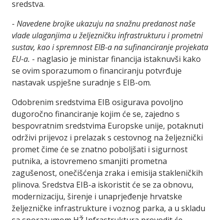
sredstva.
-
Navedene brojke ukazuju na snažnu predanost naše
vlade ulaganjima u željezničku infrastrukturu i prometni
sustav, kao i spremnost EIB-a na sufinanciranje projekata
EU-a.
- naglasio je ministar financija istaknuvši kako
se ovim sporazumom o financiranju potvrđuje
nastavak uspješne suradnje s EIB-om.
Odobrenim sredstvima EIB osigurava povoljno
dugoročno financiranje kojim će se, zajedno s
bespovratnim sredstvima Europske unije, potaknuti
održivi prijevoz i prelazak s cestovnog na željeznički
promet čime će se znatno poboljšati i sigurnost
putnika, a istovremeno smanjiti prometna
zagušenost, onečišćenja zraka i emisija stakleničkih
plinova. Sredstva EIB-a iskoristit će se za obnovu,
modernizaciju, širenje i unaprjeđenje hrvatske
željezničke infrastrukture i voznog parka, a u skladu