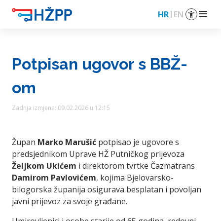
menu
HR
EN
Potpisan ugovor s BBŽ-
om
Zadnja izmjena: 09.02.2026 u 12:15
Župan
Marko Marušić
potpisao je ugovore s
predsjednikom Uprave HŽ Putničkog prijevoza
Željkom Ukićem
i direktorom tvrtke Čazmatrans
Damirom Pavlovićem
, kojima Bjelovarsko-
bilogorska županija osigurava besplatan i povoljan
javni prijevoz za svoje građane.