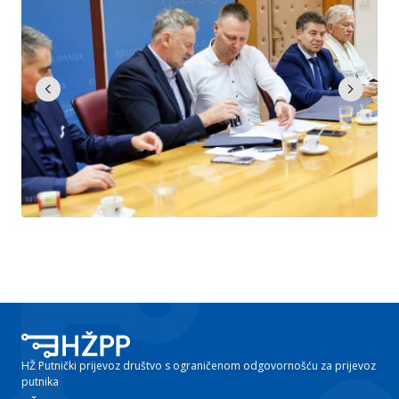
chevron_left
chevron_right
HŽ Putnički prijevoz društvo s ograničenom odgovornošću za prijevoz
putnika