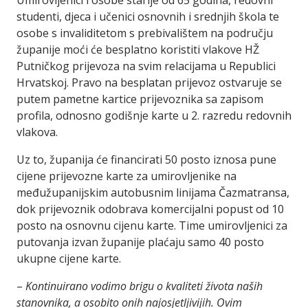
Umirovljenici i osobe starije od 65 godina, redovni
studenti, djeca i učenici osnovnih i srednjih škola te
osobe s invaliditetom s prebivalištem na području
županije moći će besplatno koristiti vlakove HŽ
Putničkog prijevoza na svim relacijama u Republici
Hrvatskoj. Pravo na besplatan prijevoz ostvaruje se
putem pametne kartice prijevoznika sa zapisom
profila, odnosno godišnje karte u 2. razredu redovnih
vlakova.
Uz to, županija će financirati 50 posto iznosa pune
cijene prijevozne karte za umirovljenike na
međužupanijskim autobusnim linijama Čazmatransa,
dok prijevoznik odobrava komercijalni popust od 10
posto na osnovnu cijenu karte. Time umirovljenici za
putovanja izvan županije plaćaju samo 40 posto
ukupne cijene karte.
–
Kontinuirano vodimo brigu o kvaliteti života naših
stanovnika, a osobito onih najosjetljivijih. Ovim