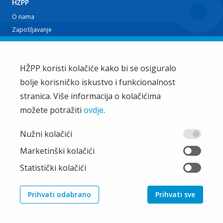
HŽPP
O nama
Zapošljavanje
Planovi i izvještaji
Javna nabava
Iz tvrtke
HŽPP koristi kolačiće kako bi se osiguralo
bolje korisničko iskustvo i funkcionalnost
EU projekti
Train'n'Green
stranica. Više informacija o kolačićima
Vijesti
možete potražiti
ovdje
.
Zakup i ostale usluge
Ostalo
Nužni kolačići
Oglašavanje
Marketinški kolačići
Najčešća pitanja
Statistički kolačići
Pristup informacijama
Pravila privatnosti
Prihvati odabrano
Prihvati sve
© 2026 HŽ Putnički prijevoz