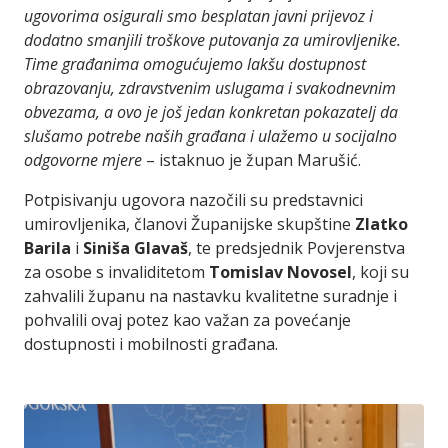
ugovorima osigurali smo besplatan javni prijevoz i
dodatno smanjili troškove putovanja za umirovljenike.
Time građanima omogućujemo lakšu dostupnost
obrazovanju, zdravstvenim uslugama i svakodnevnim
obvezama, a ovo je još jedan konkretan pokazatelj da
slušamo potrebe naših građana i ulažemo u socijalno
odgovorne mjere
– istaknuo je župan Marušić.
Potpisivanju ugovora nazočili su predstavnici
umirovljenika, članovi Županijske skupštine
Zlatko
Barila
i
Siniša Glavaš
, te predsjednik Povjerenstva
za osobe s invaliditetom
Tomislav Novosel
, koji su
zahvalili županu na nastavku kvalitetne suradnje i
pohvalili ovaj potez kao važan za povećanje
dostupnosti i mobilnosti građana.