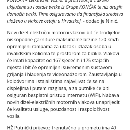
KONČAR – Električnih vozila, u proizvodnju vlakova
uključene su i ostale tvrtke iz Grupe KONČAR te niz drugih
domaćih tvrtki. Time osiguravamo da financijska sredstva
uložena u vlakove ostaju u Hrvatskoj.
- dodao je Ninić.
Novi dizel-električni motorni vlakovi bit će trodijelne
niskopodne garniture maksimalne brzine 120 km/h
opremljeni rampama za ulazak i izlazak osoba u
invalidskim kolicima te prostorom za bicikle. Vlakovi
će imati kapacitet od 167 sjedećih i 175 stajaćih
mjesta i bit će opremljeni suvremenim sustavom
grijanja i hlađenja te videonadzorom. Zaustavljanja u
kolodvorima i stajalištima najavljivat će se na
displejima i putem razglasa, a za putnike će biti
osiguran besplatni pristup internetu (WiFi). Nabava
novih dizel-električnih motornih vlakova unaprijedit
će kvalitetu usluge, pouzdanost i raspoloživost
vozila.
HŽ Putnički prijevoz trenutačno u prometu ima 40