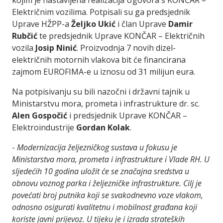
kojim je nastavljena realizacija Ugovora s KONČAR –
Električnim vozilima. Potpisali su ga predsjednik
Uprave HŽPP-a
Željko Ukić
i član Uprave
Damir
Rubčić
te predsjednik Uprave KONČAR – Električnih
vozila
Josip Ninić
. Proizvodnja 7 novih dizel-
električnih motornih vlakova bit će financirana
zajmom EUROFIMA-e u iznosu od 31 milijun eura.
Na potpisivanju su bili nazočni i državni tajnik u
Ministarstvu mora, prometa i infrastrukture dr. sc.
Alen Gospočić
i predsjednik Uprave KONČAR –
Elektroindustrije
Gordan Kolak
.
-
Modernizacija željezničkog sustava u fokusu je
Ministarstva mora, prometa i infrastrukture i Vlade RH. U
sljedećih 10 godina uložit će se značajna sredstva u
obnovu voznog parka i željezničke infrastrukture. Cilj je
povećati broj putnika koji se svakodnevno voze vlakom,
odnosno osigurati kvalitetnu i mobilnost građana koji
koriste javni prijevoz. U tijeku je i izrada strateških