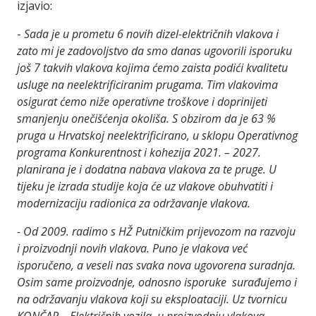
izjavio:
-
Sada je u prometu 6 novih dizel-električnih vlakova i
zato mi je zadovoljstvo da smo danas ugovorili isporuku
još 7 takvih vlakova kojima ćemo zaista podići kvalitetu
usluge na neelektrificiranim prugama. Tim vlakovima
osigurat ćemo niže operativne troškove i doprinijeti
smanjenju onečišćenja okoliša. S obzirom da je 63 %
pruga u Hrvatskoj neelektrificirano, u sklopu Operativnog
programa Konkurentnost i kohezija 2021. – 2027.
planirana je i dodatna nabava vlakova za te pruge. U
tijeku je izrada studije koja će uz vlakove obuhvatiti i
modernizaciju radionica za održavanje vlakova.
- Od 2009. radimo s HŽ Putničkim prijevozom na razvoju
i proizvodnji novih vlakova. Puno je vlakova već
isporučeno, a veseli nas svaka nova ugovorena suradnja.
Osim same proizvodnje, odnosno isporuke surađujemo i
na održavanju vlakova koji su eksploataciji. Uz tvornicu