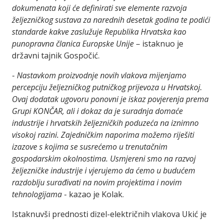
dokumenata koji će definirati sve elemente razvoja
željezničkog sustava za narednih desetak godina te podići
standarde kakve zaslužuje Republika Hrvatska kao
punopravna članica Europske Unije
– istaknuo je
državni tajnik Gospočić.
-
Nastavkom proizvodnje novih vlakova mijenjamo
percepciju željezničkog putničkog prijevoza u Hrvatskoj.
Ovaj dodatak ugovoru ponovni je iskaz povjerenja prema
Grupi KONČAR, ali i dokaz da je suradnja domaće
industrije i hrvatskih željezničkih poduzeća na iznimno
visokoj razini. Zajedničkim naporima možemo riješiti
izazove s kojima se susrećemo u trenutačnim
gospodarskim okolnostima. Usmjereni smo na razvoj
željezničke industrije i vjerujemo da ćemo u budućem
razdoblju surađivati na novim projektima i novim
tehnologijama
- kazao je Kolak.
Istaknuvši prednosti dizel-električnih vlakova Ukić je