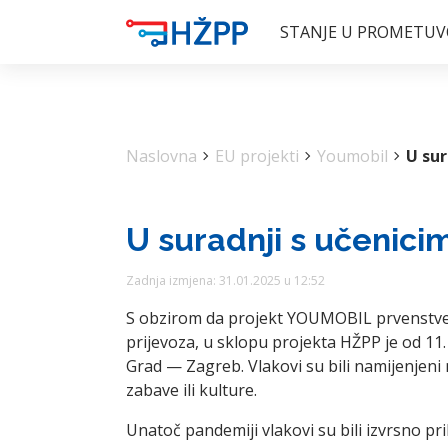
STANJE U PROMETU
V
Naslovna
chevron_right
EU projekti
chevron_right
Youmobil
chevron_right
U sur
U suradnji s učenicim
Zadnja izmjena: 31.01.2025 u 12:52
S obzirom da projekt YOUMOBIL prvenstveno
prijevoza, u sklopu projekta HŽPP je od 11
Grad — Zagreb. Vlakovi su bili namijenjeni
zabave ili kulture.
Unatoč pandemiji vlakovi su bili izvrsno p