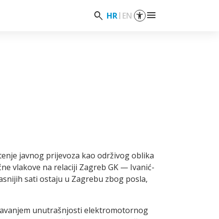
menu
search
HR
EN
enje javnog prijevoza kao održivog oblika
ne vlakove na relaciji Zagreb GK — Ivanić-
asnijih sati ostaju u Zagrebu zbog posla,
rašavanjem unutrašnjosti elektromotornog