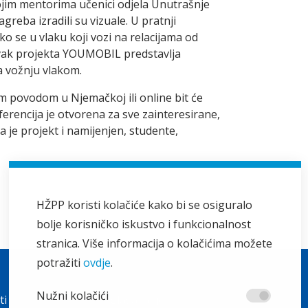
svojim mentorima učenici odjela Unutrašnje
greba izradili su vizuale. U pratnji
ko se u vlaku koji vozi na relacijama od
avak projekta YOUMOBIL predstavlja
a vožnju vlakom.
 povodom u Njemačkoj ili online bit će
rencija je otvorena za sve zainteresirane,
 je projekt i namijenjen, studente,
HŽPP koristi kolačiće kako bi se osiguralo
bolje korisničko iskustvo i funkcionalnost
stranica. Više informacija o kolačićima možete
potražiti
ovdje
.
Ostalo
Nužni kolačići
ti
Oglašavanje