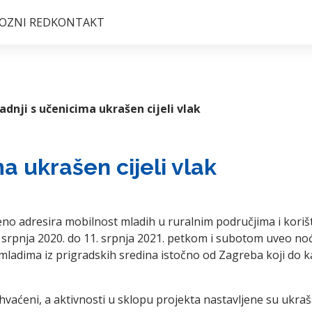
OZNI RED
KONTAKT
adnji s učenicima ukrašen cijeli vlak
a ukrašen cijeli vlak
 adresira mobilnost mladih u ruralnim područjima i korišt
. srpnja 2020. do 11. srpnja 2021. petkom i subotom uveo noć
 mladima iz prigradskih sredina istočno od Zagreba koji do k
rihvaćeni, a aktivnosti u sklopu projekta nastavljene su uk