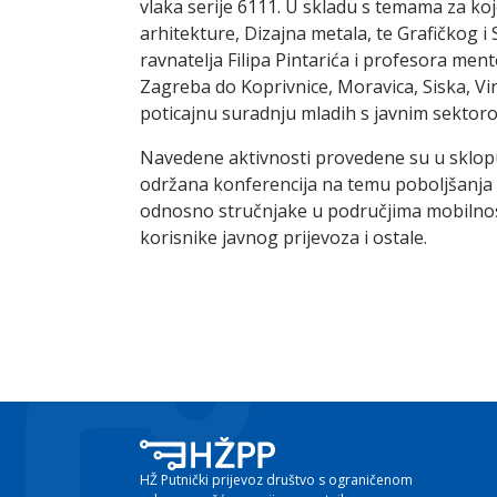
vlaka serije 6111. U skladu s temama za koj
arhitekture, Dizajna metala, te Grafičkog i 
ravnatelja Filipa Pintarića i profesora ment
Zagreba do Koprivnice, Moravica, Siska, V
poticajnu suradnju mladih s javnim sektor
Navedene aktivnosti provedene su u sklopu
održana konferencija na temu poboljšanja m
odnosno stručnjake u područjima mobilnosti
korisnike javnog prijevoza i ostale.
HŽ Putnički prijevoz društvo s ograničenom