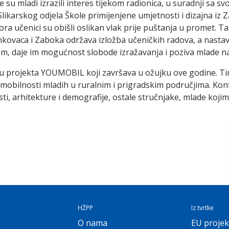
e su mladi izrazili interes tijekom radionica, u suradnji sa 
Slikarskog odjela Škole primijenjene umjetnosti i dizajna iz Za
ora učenici su obišli oslikan vlak prije puštanja u promet. Ta
inkovaca i Zaboka održava izložba učeničkih radova, a nast
om, daje im mogućnost slobode izražavanja i poziva mlade n
 projekta YOUMOBIL koji završava u ožujku ove godine. Tim
obilnosti mladih u ruralnim i prigradskim područjima. Konfe
, arhitekture i demografije, ostale stručnjake, mlade kojima
HŽPP
Iz tvrtke
O nama
EU projek