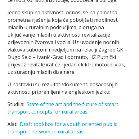
će moći koristiti institucije, poduzeća ili udruge.
Jedna skupina aktivnosti odnosi se na pametna
prometna rješenja koja će poboljšati mobilnost
mladih u ruralnim područjima, a druga na
uključivanje mladih u aktivnosti revitalizacije
prijevoznih čvorova i vozila. Uz uvođenje noćnih
vlakova subotom i nedjeljom na relaciji Zagreb GK –
Dugo Selo – Ivanić-Grad i obrnuto, HŽ Putnički
prijevoz revitalizirat će i jedan elektromotorni vlak,
uz suradnju mladih dizajnera.
U nastavku su rezultati/dokumenti dosadašnjih
aktivnosti pripremljeni na engleskom jeziku:
Studija:
State of the art and the future of smart
transport concepts for rural areas
Alat:
Draft tool-box for a youth oriented public
transport network in rural areas