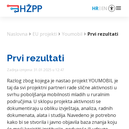
menu
HR
EN
Naslovna
chevron_right
EU projekti
chevron_right
Youmobil
chevron_right
Prvi rezultati
Prvi rezultati
Zadnja izmjena: 31.01.2025 u 12:47
Razlog zbog kojega je nastao projekt YOUMOBIL je
taj da svi projektni partneri rade slične aktivnosti u
svrhu poboljšanja mobilnosti mladih u ruralnim
područjima. U sklopu projekta aktivnosti se
dokumentiraju u obliku izvještaja, analiza, radnih
dokumenata, alata i studija. Navedeno je potrebno
kako bi se stvorila i javno objavila baza znanja koju