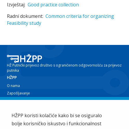
Izvještaj:
Good practice collection
Radni dokument:
Common criteria for organizing
Feasibility study
HŽ Putnički prijevoz društvo s ograničenom odgovornošću za prijevoz
putnika
HŽPP
O nama
Zapošljavanje
Planovi i izvještaji
Javna nabava
Iz tvrtke
HŽPP koristi kolačiće kako bi se osiguralo
bolje korisničko iskustvo i funkcionalnost
EU projekti