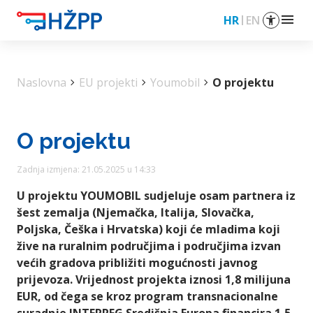
menu
HR
EN
Naslovna
chevron_right
EU projekti
chevron_right
Youmobil
chevron_right
O projektu
O projektu
Zadnja izmjena: 21.05.2025 u 14:33
U projektu YOUMOBIL sudjeluje osam partnera iz
šest zemalja (Njemačka, Italija, Slovačka,
Poljska, Češka i Hrvatska) koji će mladima koji
žive na ruralnim područjima i područjima izvan
većih gradova približiti mogućnosti javnog
prijevoza. Vrijednost projekta iznosi 1,8 milijuna
EUR, od čega se kroz program transnacionalne