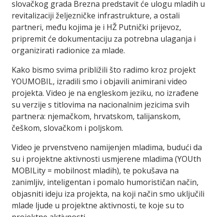
slovačkog grada Brezna predstavit će ulogu mladih u
revitalizaciji željezničke infrastrukture, a ostali
partneri, među kojima je i HŽ Putnički prijevoz,
pripremit će dokumentaciju za potrebna ulaganja i
organizirati radionice za mlade.
Kako bismo svima približili što radimo kroz projekt
YOUMOBIL, izradili smo i objavili animirani video
projekta. Video je na engleskom jeziku, no izrađene
su verzije s titlovima na nacionalnim jezicima svih
partnera: njemačkom, hrvatskom, talijanskom,
češkom, slovačkom i poljskom.
Video je prvenstveno namijenjen mladima, budući da
su i projektne aktivnosti usmjerene mladima (YOUth
MOBILity = mobilnost mladih), te pokušava na
zanimljiv, inteligentan i pomalo humorističan način,
objasniti ideju iza projekta, na koji način smo uključili
mlade ljude u projektne aktivnosti, te koje su to