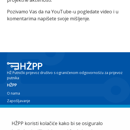
projektne aktivnosti.
Pozivamo Vas da na YouTube-u pogledate video i u
komentarima napišete svoje mišljenje.
HŽ Putnički prijevoz društvo s ograničenom odgovornošću za prijevoz
putnika
HŽPP
O nama
Zapošljavanje
Planovi i izvještaji
Javna nabava
Iz tvrtke
HŽPP koristi kolačiće kako bi se osiguralo