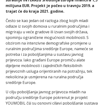
suradnje INTERREG Središnja Europa financira 1,5
milijuna EUR. Projekt je počeo u travnju 2019. a
trajat će do kraja 2021. godine.
Često se kao jedan od razloga zbog kojih mladi
odlaze iz svojih domova u ruralnim područjima i
migriraju u veće gradove ili izvan svojih država,
spominju ograničene mogućnosti mobilnosti. S
obzirom na intenzivne demografske promjene u
ruralnim područjima središnje Europe, nameće se
potreba i za poboljšanjima u sustavu javnog
prijevoza. Iako građani Europe promiču alate
dijeljene mobilnosti i zajedničkih fleksibilnih
prijevoznih usluga orijentiranih na potražnju, tek
nekolicina je usmjerena na ruralna područja
središnje Europe.
U cilju poboljšanja javnog prijevoza mladih na
području središnje Europe pokrenut je projekt
YOUMOBIL čiji su osnovni ciljevi poboljšanje sustava