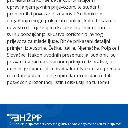
profesionalci koji se bave koordinacijom i
upravljanjem javnim prijevozom, te studenti
prometnih i povezanih znanosti. Sudionici se
događanju mogu priključiti i online, kako bi saznali
novosti o IT rješenjima koja se implementirana u
svrhu poboljšanja iskustva korištenja javnog
prijevoza za mlade ljude. Bit će prikazani detaljni
primjeri iz Austrije, Češke, Italije, Njemačke, Poljske i
Slovačke. Nakon uvodnih prezentacija, sudionici su
pozvani na rad na stvarnom primjeru iz prakse, u
manjim grupama (ili individualno). Nakon što predaju
rezultate putem online upitnika, drugi dan će biti
posvećen prezentaciji istih i diskusiji na tu temu.
HŽ Putnički prijevoz društvo s ograničenom odgovornošću za prijevoz