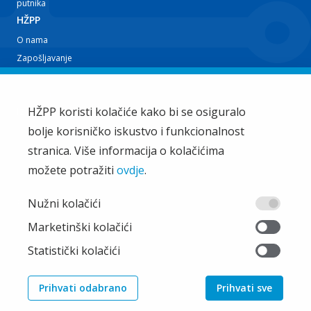
putnika
HŽPP
O nama
Zapošljavanje
Planovi i izvještaji
Javna nabava
Iz tvrtke
HŽPP koristi kolačiće kako bi se osiguralo
bolje korisničko iskustvo i funkcionalnost
EU projekti
Train'n'Green
stranica. Više informacija o kolačićima
Vijesti
možete potražiti
ovdje
.
Zakup i ostale usluge
Ostalo
Nužni kolačići
Oglašavanje
Marketinški kolačići
Najčešća pitanja
Statistički kolačići
Pristup informacijama
Pravila privatnosti
Prihvati odabrano
Prihvati sve