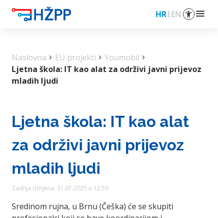
menu
HR
EN
Naslovna
chevron_right
EU projekti
chevron_right
Youmobil
chevron_right
Ljetna škola: IT kao alat za održivi javni prijevoz
mladih ljudi
Ljetna škola: IT kao alat
za održivi javni prijevoz
mladih ljudi
Zadnja izmjena: 31.01.2025 u 12:50
Sredinom rujna, u Brnu (Češka) će se skupiti